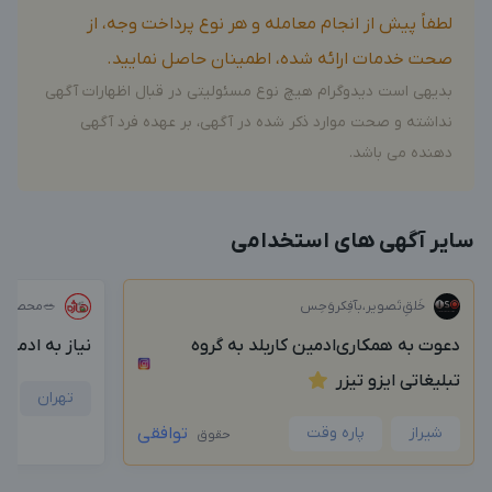
لطفاً پیش از انجام معامله و هر نوع پرداخت وجه، از
صحت خدمات ارائه شده، اطمینان حاصل نمایید.
بدیهی است دیدوگرام هیچ نوع مسئولیتی در قبال اظهارات آگهی
نداشته و صحت موارد ذکر شده در آگهی، بر عهده فرد آگهی
دهنده می باشد.
سایر آگهی های استخدامی
خَلق‌ِتَصویر،بآفِکروَحِس
🥗محصولات
دعوت به همکاری‌ادمین کاربلد به گروه
نیاز به ادمی
تبلیغاتی ایزو تیزر
تهران
شیراز
پاره وقت
توافقی
حقوق