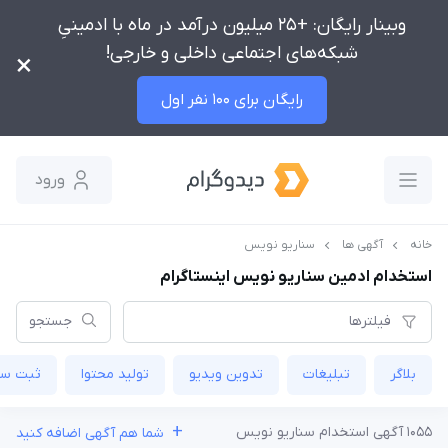
وبینار رایگان: +25 میلیون درآمد در ماه با ادمینیِ
شبکه‌های اجتماعی داخلی و خارجی!
×
رایگان برای 100 نفر اول
ورود
خانه
آگهی ها
سناریو نویس
استخدام ادمین سناریو نویس اینستاگرام
فیلترها
جستجو
بلاگر
تبلیغات
تدوین‌ ویدیو
تولید محتوا
ثبت س
+
1055 آگهی استخدام سناریو نویس
شما هم آگهی اضافه کنید