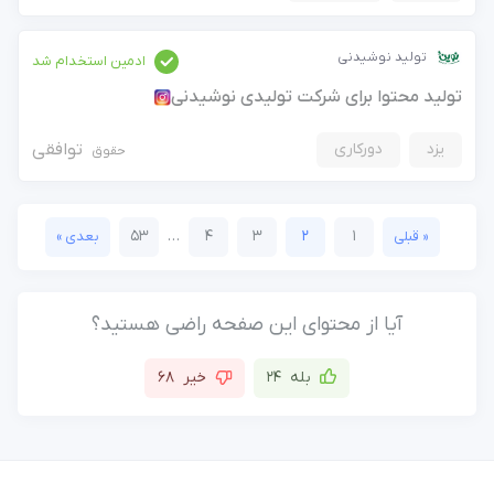
تولید نوشیدنی
ادمین استخدام شد
تولید محتوا برای شرکت تولیدی نوشیدنی
یزد
دورکاری
توافقی
حقوق
53
…
4
3
2
1
« قبلی
بعدی »
آیا از محتوای این صفحه راضی هستید؟
بله
24
خیر
68