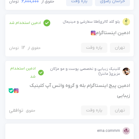
خراسان رضوی
پاره وقت
6,000,000
حقوق از
تومان
یلو گلد گالری|طلا سفارشی و مینیمال
ادمین استخدام شد
ادمین اینستاگرام
تهران
پاره وقت
12
حقوق از
تومان
ادمین استخدام
کلینیک زییایی و تخصصی پوست و مو مژگان
عزیزی( مانترا)
شد
ادمین پیج اینستاگرام بله و گروه واتس آپ کلینیک
زیبایی
تهران
پاره وقت
توافقی
حقوق
ema.commm