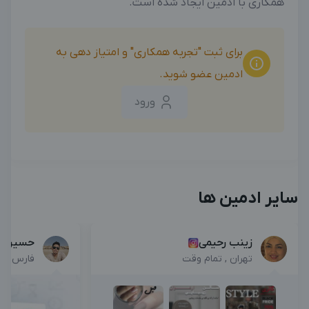
همکاری با ادمین ایجاد شده است.
برای ثبت "تجربه همکاری" و امتیاز دهی به
ادمین عضو شوید.
ورود
سایر ادمین ها
زینب رحیمی
حسین نی
تهران , تمام وقت
فارس , پ