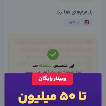
پلتفرم‌های فعالیت
اینستاگرام
لطفاً پیش از انجام معامله و هر نوع پرداخت وجه، از
صحت خدمات ارائه شده، اطمینان حاصل نمایید.
بدیهی است دیدوگرام هیچ نوع مسئولیتی در قبال
اظهارات آگهی نداشته و صحت موارد ذکر شده در آگهی، بر
این متخصص
استخدام
شد
عهده فرد آگهی دهنده می باشد.
نیرو استخدام شد، سایر آگهی ها را ببینید
سایر متخصصین
×
ورود به حساب کاربری
×
اطلاعات تماس
تجربه همکاری خود با این ادمین "اشکان
×
وارد حساب کاربری شوید
امیرسیافی" را با ما به اشتراک بگذارید