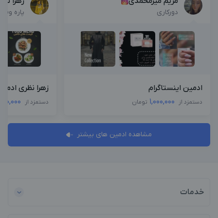
مریم میرمحمدی
زهرا نظر
دورکاری
پاره وقت
ادمین اینستاگرام
زهرا نظری ادمین
000,000
1,000,000
دستمزد از
تومان
دستمزد از
مشاهده ادمین های بیشتر
خدمات