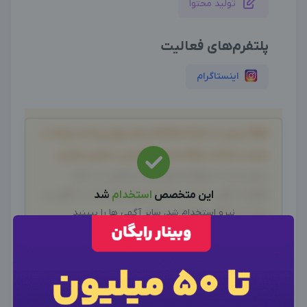
تولید محتوا
پلتفرم‌های فعالیت
اینستاگرام
لطفاً پیش از انجام معامله و هر نوع پرداخت وجه، از
صحت خدمات ارائه شده، اطمینان حاصل نمایید.
بدیهی است دیدوگرام هیچ نوع مسئولیتی در قبال
اظهارات آگهی نداشته و صحت موارد ذکر شده در آگهی، بر
این متخصص
استخدام
شد
نیرو استخدام شد، سایر آگهی ها را ببینید
عهده فرد آگهی دهنده می باشد.
سایر متخصصین
×
ورود به حساب کاربری
×
اطلاعات تماس
تجربه همکاری خود با این ادمین "اعظم
×
وارد حساب کاربری شوید