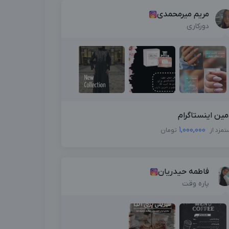
مریم میرمحمدی
دورکاری
مین اینستاگرام
1,000,000
تمزد از
تومان
فاطمه حیدریان
پاره وقت