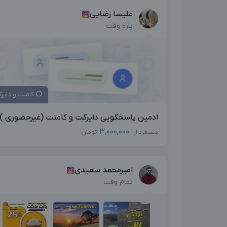
ملیسا رضایی
پاره وقت
کامنت و دایر
ادمین پاسخگویی دایرکت و کامنت (غیرحضوری )
3,000,000
دستمزد از
تومان
امیرمحمد سعیدی
تمام وقت