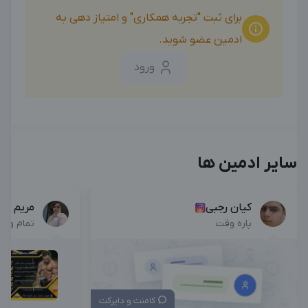
برای ثبت "تجربه همکاری" و امتیاز دهی به
ادمین عضو شوید.
ورود
سایر ادمین ها
کیان رجبی
مریم راه
پاره وقت
تمام وق
کامنت و دایرکت