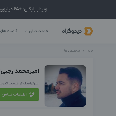
وبینار رایگان: +25 میلیون درآمد در ماه با ادمینیِ شبکه‌های اجتماعی داخلی و خارجی!
متخصصان
فرصت های
خانه
متخصص ها
امیرمحمد رجبی
امیرگرافیکlگرافیست،تدوینگر،طراح سایتlدارای تیم ادمینی مجرب
اطلاعات تماس