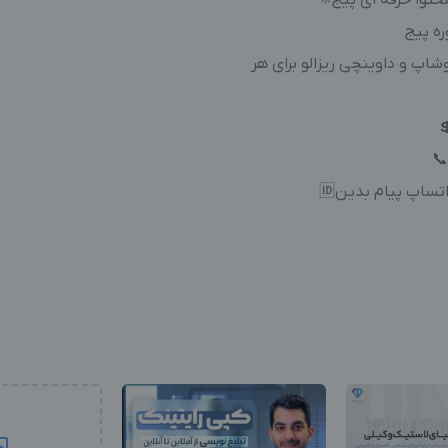
عزیز به صورت پروژه
🟡مسلط
🛑با تسلط بر برنامه های پریمی

📞