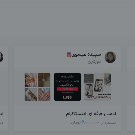
سپیده عیسوی
دورکاری
ادمین حرفه ای اینستاگرام
اد
2,000,000
دستمزد از
تومان
دس