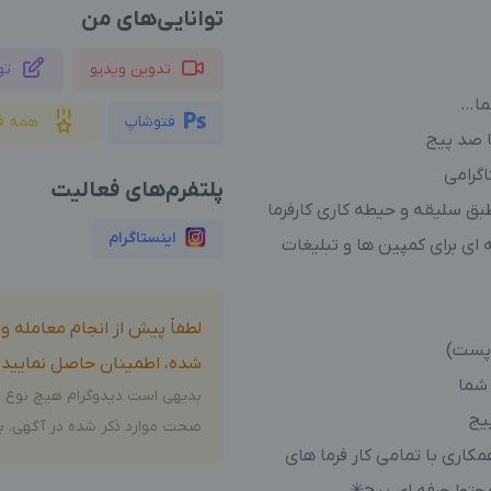
توانایی‌های من
تدوین ویدیو
تو
شما…
فتوشاپ
همه ف
ا صد پیج
اگرامی
پلتفرم‌های فعالیت
ق سلیقه و حیطه کاری کارفرما
اینستاگرام
ی برای کمپین ها و تبلیغات
لطفاً پیش از انجام معامله 
 پست)
شده، اطمینان حاصل نمایید.
شما
بدیهی است دیدوگرام هیچ نوع م
یج
صحت موارد ذکر شده در آگهی، بر
کاری با تمامی کار فرما های