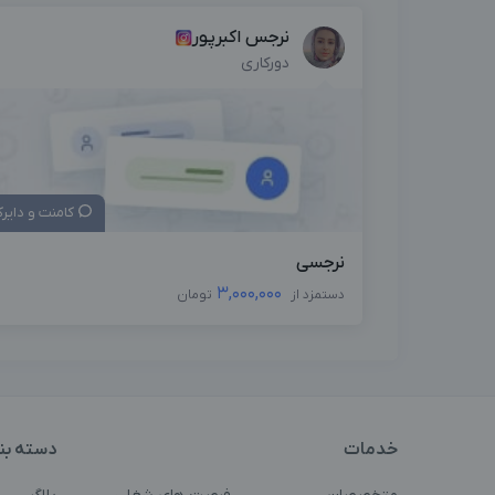
نرجس اکبرپور
دورکاری
کامنت و دایر
نرجسی
3,000,000
دستمزد از
تومان
خدمات
دسته بن