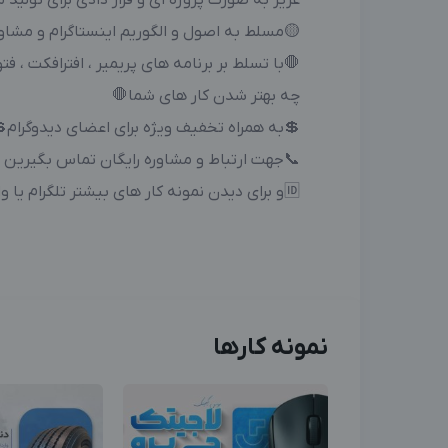
 ای و قرار دادی برای تولید محتوا حرفه ای پیج✳
 به اصول و الگوریم اینستاگرام و مشاوره پیج
ر ، افترافکت ، فتوشاپ و داوینچی ریزالو برای هر
چه بهتر شدن کار های شما🛑
به همراه تخفیف ویژه برای اعضای دیدوگرام💲
جهت ارتباط و مشاوره رایگان تماس بگیرین 📞
🆔و برای دیدن نمونه کار های بیشتر تلگرام یا واتساپ پیام بدین🆔
نمونه کارها