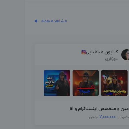
مشاهده همه
کتایون طباطبايي
دورکاری
مین و متخصص اینستاگرام و ai
7,000,000
تمزد از
تومان