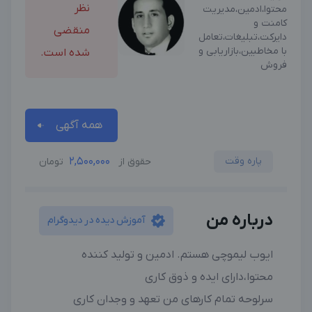
نظر
محتوا،ادمین،مدیریت
کامنت‌ و
منقضی
دایرکت،تبلیغات،تعامل
با مخاطبین،بازاریابی و
شده است.
فروش
مشاهده
همه آگهی
ها
پاره وقت
2,500,000
حقوق از
تومان
درباره من
آموزش دیده در دیدوگرام
ایوب لیموچی هستم. ادمین و تولید کننده
محتوا،دارای ایده و ذوق کاری
سرلوحه تمام کارهای من تعهد و وجدان کاری