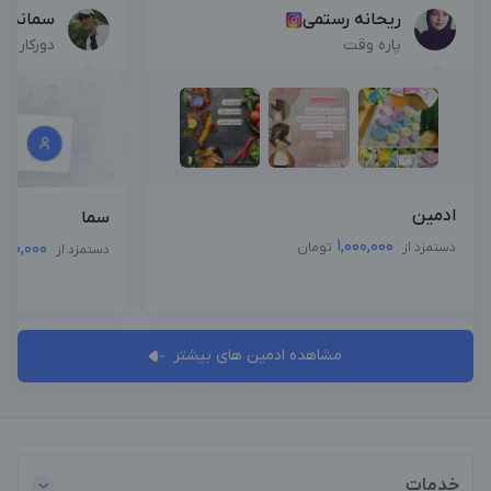
ریحانه رستمی
سمانه 
پاره وقت
دورکاری
ادمین
سما
1,000,000
000,000
دستمزد از
تومان
دستمزد از
مشاهده ادمین های بیشتر
خدمات