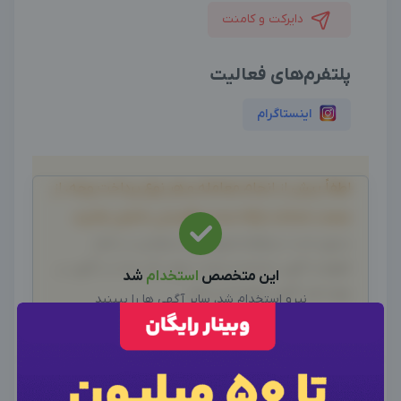
دایرکت و کامنت
پلتفرم‌های فعالیت
اینستاگرام
لطفاً پیش از انجام معامله و هر نوع پرداخت وجه، از
صحت خدمات ارائه شده، اطمینان حاصل نمایید.
بدیهی است دیدوگرام هیچ نوع مسئولیتی در قبال
اظهارات آگهی نداشته و صحت موارد ذکر شده در آگهی، بر
این متخصص
استخدام
شد
عهده فرد آگهی دهنده می باشد.
نیرو استخدام شد، سایر آگهی ها را ببینید
سایر متخصصین
×
ورود به حساب کاربری
×
اطلاعات تماس
تجربه همکاری خود با این ادمین "تهمینه