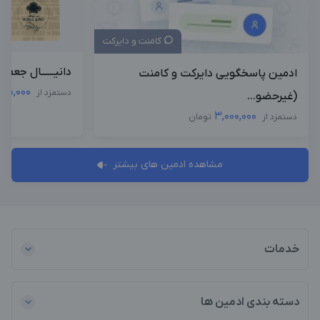
کامنت و دایرکت
دانیــــــال جعفــ
ادمین پاسخگویی دایرکت و کامنت
000,000
دستمزد از
(غیرحضو...
3,000,000
دستمزد از
تومان
مشاهده ادمین های بیشتر
خدمات
دسته بندی ادمین ها