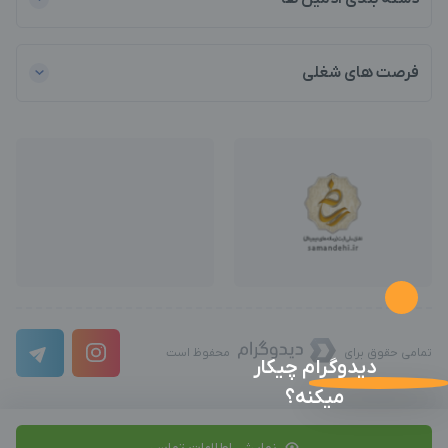
فرصت های شغلی
تمامی حقوق برای
محفوظ است
دیدوگرام چیکار
میکنه؟