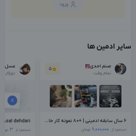
ورود
سایر ادمین ها
صنم احدی
عسل ده
5
تمام وقت
دورکاری
6 سال سابقه ادمینی | +۸۰ نمونه کار خا...
Asal dehdari
6,000,000
3
دستمزد از
تومان
دستمزد از
تومان