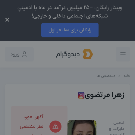
وبینار رایگان: +25 میلیون درآمد در ماه با ادمینیِ
شبکه‌های اجتماعی داخلی و خارجی!
×
رایگان برای 100 نفر اول
ورود
خانه
متخصص ها
زهرا مرتضوی
آگهی مورد
آدمین
نظر منقضی
دایرکت و
کامنت و