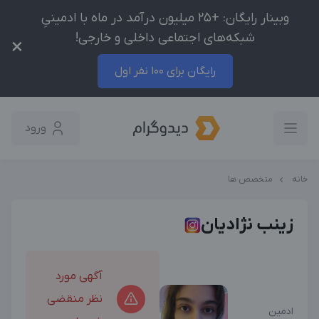
وبینار رایگان: +25 میلیون درآمد در ماه با ادمینیِ
شبکه‌های اجتماعی داخلی و خارجی!
×
رایگان برای 100 نفر اول
ورود
خانه
متخصص ها
زینب نژادیان
آگهی مورد
نظر منقضی
ادمین