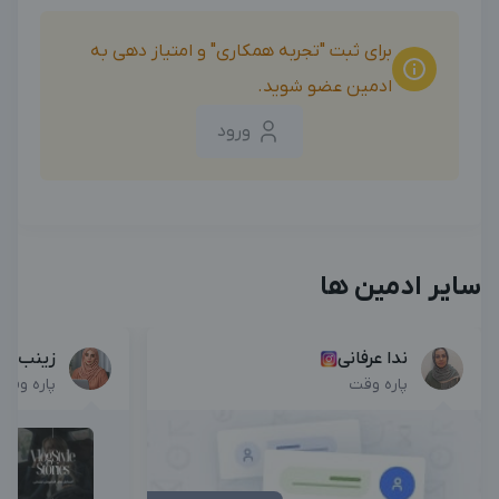
برای ثبت "تجربه همکاری" و امتیاز دهی به
ادمین عضو شوید.
ورود
سایر ادمین ها
ندا عرفانی
زینب تد
پاره وقت
پاره وقت