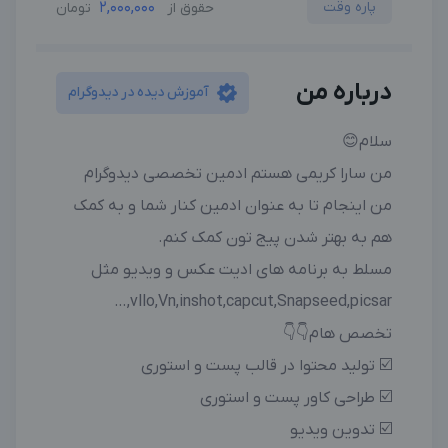
پاره وقت
2,000,000
حقوق از
تومان
درباره من
آموزش دیده در دیدوگرام
سلام😊
من سارا کریمی هستم ادمین تخصصی دیدوگرام
من اینجام تا به عنوان ادمین کنار شما و به کمک
هم به بهتر شدن پیج تون کمک کنم.
مسلط به برنامه های ادیت عکس و ویدیو مثل
vllo,Vn,inshot,capcut,Snapseed,picsar,…
تخصص هام👇👇
☑️ تولید محتوا در قالب پست و استوری
☑️ طراحی کاور پست و استوری
☑️ تدوین ویدیو