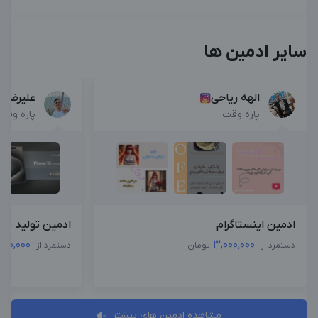
سایر ادمین ها
الهه ریاحی
علیرضا 
پاره وقت
پاره وقت
ادمین اینستاگرام
ادمین تولید محت
500,000
3,000,000
دستمزد از
تومان
دستمزد از
مشاهده ادمین های بیشتر