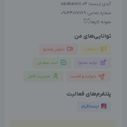
آیدی اینستا: sarakarimi.04
شماره تماس: 09044817769
نمونه کارها👇👇
توانایی‌های من
تبلیغات
تدوین ویدیو
تولید محتوا
ثبت سفارش
دایرکت و کامنت
مدیریت کامل
پلتفرم‌های فعالیت
اینستاگرام