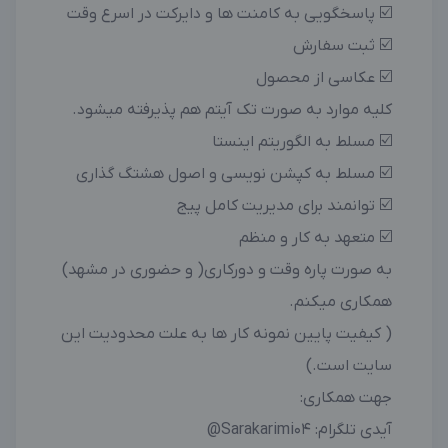
☑️ پاسخگویی به کامنت ها و دایرکت در اسرع وقت
☑️ ثبت سفارش
☑️ عکاسی از محصول
کلیه موارد به صورت تک آیتم هم پذیرفته میشود.
☑️ مسلط به الگوریتم اینستا
☑️ مسلط به کپشن نویسی و اصول هشتگ گذاری
☑️ توانمند برای مدیریت کامل پیج
☑️ متعهد به کار و منظم
به صورت پاره وقت و دورکاری( و حضوری در مشهد)
همکاری میکنم.
( کیفیت پایین نمونه کار ها به علت محدودیت این
سایت است.)
جهت همکاری:
آیدی تلگرام: Sarakarimi04@