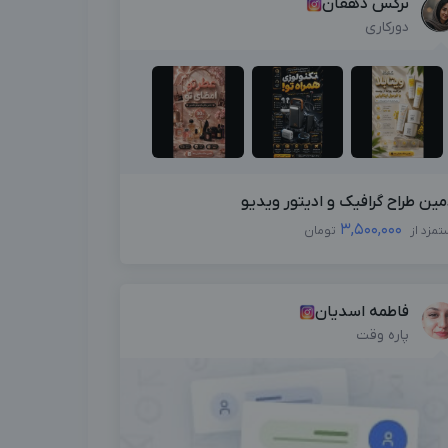
نرگس دهقان
دورکاری
مین طراح گرافیک و ادیتور ویدیو
3,500,000
تمزد از
تومان
فاطمه اسدیان
پاره وقت