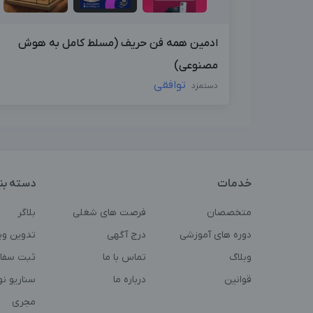
ادمین همه فن حریف (مسلط کامل به هوش
مصنوعی)
توافقی
دستمزد
خدمات
دسته بن
متخصصان
فرصت های شغلی
بلاگر
دوره های آموزشی
درج آگهی
تدوین وی
وبلاگ
تماس با ما
ثبت سفا
قوانین
درباره ما
سناریو ن
مجری