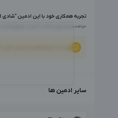
تجربه همکاری خود با این ادمین "شادی افش
خواهشمندیم برای ارتباط با ادمین از طریق واتساپ
برای ثبت "تجربه همکاری" و امتیاز دهی ب
سایر ادمین ها