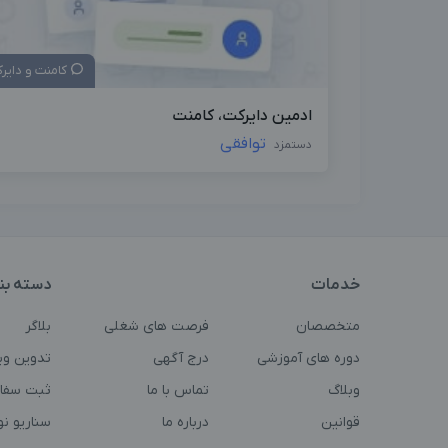
کامنت و دایر
ادمين دايركت، كامنت
توافقی
دستمزد
خدمات
دسته بن
متخصصان
فرصت های شغلی
بلاگر
دوره های آموزشی
درج آگهی
تدوین وی
وبلاگ
تماس با ما
ثبت سفا
قوانین
درباره ما
سناریو ن