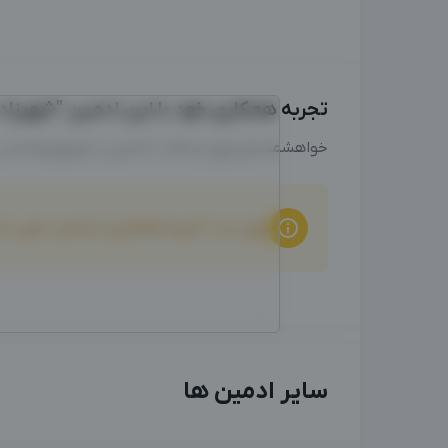
تجربه همکاری خود با این ادمین "شهرزاد د
خواهشمندیم برای ارتباط با ادمین از طریق واتساپ
برای ثبت "تجربه همکاری" و امتیاز دهی ب
سایر ادمین ها