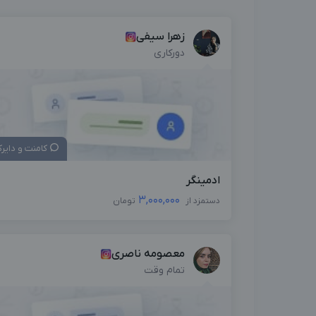
زهرا سیفی
دورکاری
کامنت و دایر
ادمینگر
3,000,000
دستمزد از
تومان
معصومه ناصری
تمام وقت