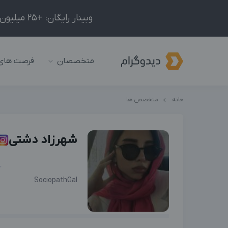
وبینار رایگان: +25 میلیون درآمد در ماه با ادمینیِ شبکه‌های اجتماعی داخلی و خارجی!
متخصصان
فرصت های
خانه
متخصص ها
شهرزاد دشتی
SociopathGal