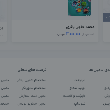
کت
محمد حاجی باقری
اد
3,000,000
دستمزد از
تومان
دس
دی ادمین ها
فرصت های شغلی
تبلیغات
استخدام ادمین بلاگر
ادمین 
دیو
تولید محتوا
استخدام تدوینگر
ادمین ت
رش
دایرکت و کامنت
ادمین ثبت سفارش
ادمین 
ویس
فتوشاپ
ادمین سناریو نویس
استخدا