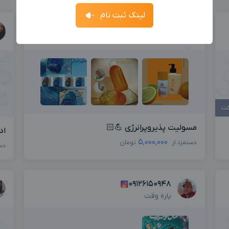
فرصت‌ها
ارسال کد
جدیدترین آگهی‌های استخدامی را ببینید
لینک ثبت نام
آگهی استخدام ادمین
مریم چوپان زیده ای
ثبت آگهی
جدیدترین آگهی‌های استخدامی را ببینید
قزوین , پاره وقت
بزرگترین پیج ادمینی
بزرگترین کانال ادمینی
کت
مسولیت پذیروپرانرژی 💪🏻
اد
5,000,000
دستمزد از
تومان
دس
09126150948
پاره وقت