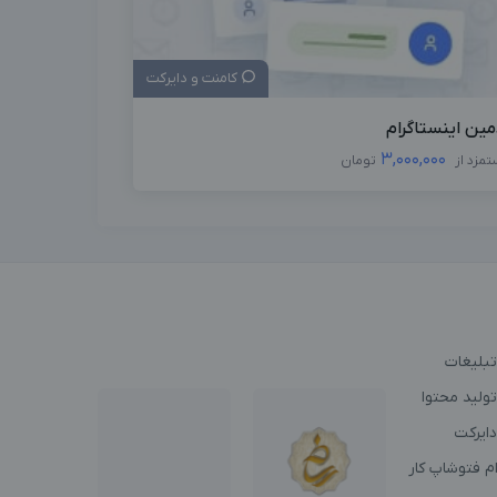
کامنت و دایرکت
مین اینستاگرام
3,000,000
تمزد از
تومان
تبلیغات
ولید محتوا
دایرکت
م فتوشاپ کار