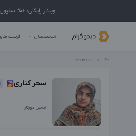
وبینار رایگان: +25 میلیون درآمد در ماه با ادمینیِ شبکه‌های اجتماعی داخلی و خارجی!
متخصصان
فرصت های
خانه
متخصص ها
سحر کناری
ادمین دورکار