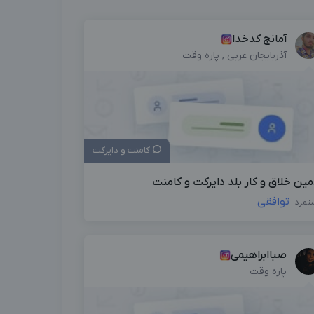
آمانج کدخدا
آذربایجان غربی , پاره وقت
کامنت و دایرکت
مین خلاق و کار بلد دایرکت و کامنت
توافقی
تمزد
صباابراهیمی
پاره وقت