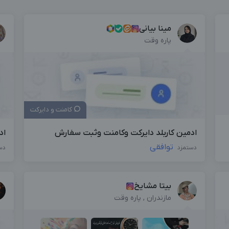
مینا بیانی
پاره وقت
کامنت و دایرکت
ادمین کاربلد دایرکت وکامنت وثبت سفارش
اد
توافقی
دستمزد
دس
بیتا مشایخ
مازندران , پاره وقت