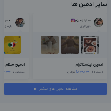
سایر ادمین ها
سارا زبیری
انیس ا
دورکاری
پاره وقت
ادمین اینستاگرام
ادمین منظم و م
000,000
1,000,000
دستمزد از
تومان
دستمزد از
مشاهده ادمین های بیشتر