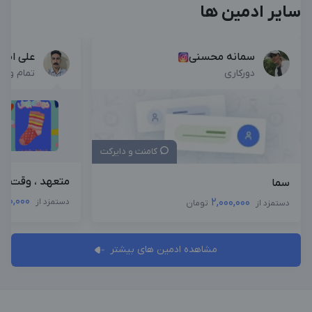
سایر ادمین ها
سمانه محسنی
علی اصغ
دورکاری
تمام وق
کامنت و دایرکت
متعهد ، وقت ش
سما
000,000
2,000,000
دستمزد از
دستمزد از
تومان
مشاهده ادمین های بیشتر