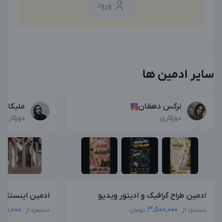
ورود
سایر ادمین ها
نرگس دهقان
ملیکا اک
دورکاری
دورکاری
ادمین طراح گرافیک و ادیتور ویدیو
ادمین اینستاگرا
000,000
3,500,000
دستمزد از
تومان
دستمزد از