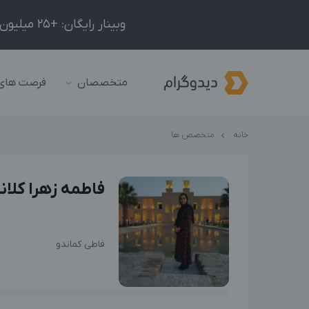
وبینار رایگان: +25 میلیون درآمد در ماه با ادمینیِ شبکه‌های اجتماعی داخلی و خارجی!
متخصصان
فرصت های
خانه
متخصص ها
فاطمه زهرا کلان
فاطی کماندو