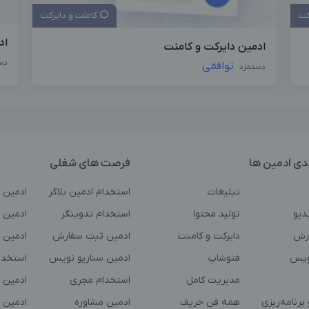
کت
کامنت و دایرکت
اد
ادمین دایرکت و کامنت
دس
توافقی
دستمزد
دی ادمین ها
فرصت های شغلی
تبلیغات
استخدام ادمین بلاگر
ادمین 
دیو
تولید محتوا
استخدام تدوینگر
ادمین ت
رش
دایرکت و کامنت
ادمین ثبت سفارش
ادمین 
ویس
فتوشاپ
ادمین سناریو نویس
استخدا
مدیریت کامل
استخدام مجری
ادمین 
برنامه‌ریزی
همه فن حریف
ادمین مشاوره
ادمین 