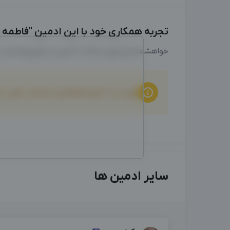
تجربه همکاری خود با این ادمین "فاطمه زهر
خواهشمندیم برای ارتباط با ادمین از طریق واتساپ
برای ثبت "تجربه همکاری" و امتیاز دهی ب
سایر ادمین ها