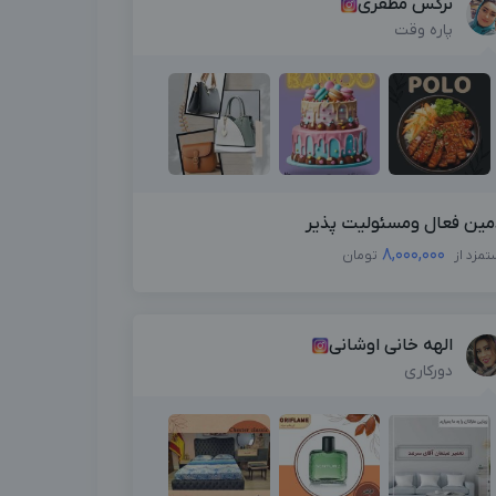
نرگس مظفری
پاره وقت
مین فعال ومسئولیت پذیر
8,000,000
تمزد از
تومان
الهه خانی اوشانی
دورکاری