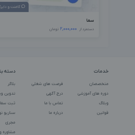
کامنت و دایر
سما
2,000,000
دستمزد از
تومان
خدمات
دسته بن
متخصصان
فرصت های شغلی
بلاگر
دوره های آموزشی
درج آگهی
تدوین وی
وبلاگ
تماس با ما
ثبت سفا
قوانین
درباره ما
سناریو ن
مجری
مشاوره و 