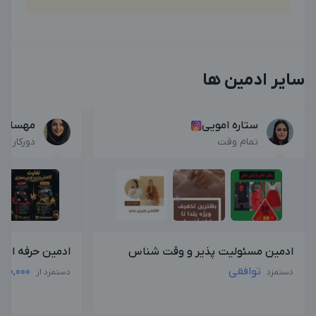
سایر ادمین ها
ستاره امویی
مهسا ا
تمام وقت
دورکاری
ادمین مسئولیت پذیر و وقت شناس
ادمین حرفه ای|
توافقی
000,000
دستمزد
دستمزد از