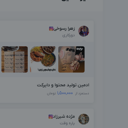
زهرا رسوخی
دورکاری
ادمین تولید محتوا و دایرکت
1,500,000
دستمزد از
تومان
مژده شیرزاد
پاره وقت