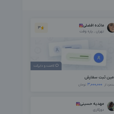
مائده افضلی
3
تهران , پاره وقت
کامنت و دایرکت
مین ثبت سفارش
3,000,000
تمزد از
تومان
مهدیه حسینی
دورکاری