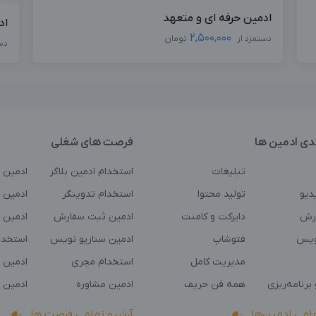
ادمین حرفه ای و متعهد
اد
2,500,000
دستمزد از
تومان
دس
دی ادمین ها
فرصت های شغلی
تبلیغات
استخدام ادمین بلاگر
ادمین 
دیو
تولید محتوا
استخدام تدوینگر
ادمین ت
رش
دایرکت و کامنت
ادمین ثبت سفارش
ادمین 
ویس
فتوشاپ
ادمین سناریو نویس
استخدا
مدیریت کامل
استخدام مجری
ادمین 
برنامه‌ریزی
همه فن حریف
ادمین مشاوره
ادمین 
مامی ادمین‌ها
آرشیو تمامی فرصت ها