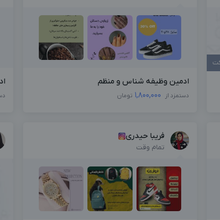
کت
ادمین وظیفه شناس و منظم
اد
1,800,000
دستمزد از
تومان
دس
فریبا حیدری
تمام وقت