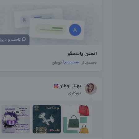
کامنت و دایر
ادمین پاسخگو
1,000,000
دستمزد از
تومان
بهناز اوطان
دورکاری