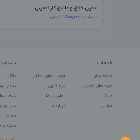
ادمین خلاق و عاشق کار ادمینی
2,500,000
دستمزد از
تومان
خدمات
دسته بن
متخصصان
فرصت های شغلی
بلاگر
دوره های آموزشی
درج آگهی
تدوین وی
وبلاگ
تماس با ما
ثبت سفا
قوانین
درباره ما
سناریو ن
مجری
مشاوره و 
آرشیو ت