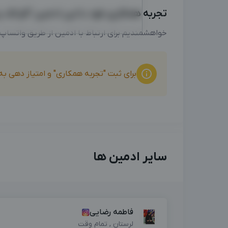
تجربه همکاری خود با این ادمین "فرانک برا
خواهشمندیم برای ارتباط با ادمین از طریق واتساپ
برای ثبت "تجربه همکاری" و امتیاز دهی ب
سایر ادمین ها
فاطمه رضایی
لرستان , تمام وقت