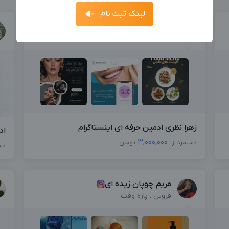
فرصت‌ها
ارسال کد
جدیدترین آگهی‌های استخدامی را ببینید
لینک ثبت نام
آگهی استخدام ادمین
ثبت آگهی
زهرا نظری
جدیدترین آگهی‌های استخدامی را ببینید
پاره وقت
بزرگترین پیج ادمینی
بزرگترین کانال ادمینی
زهرا نظری ادمین حرفه ای اینستاگرام
اد
3,000,000
دستمزد از
تومان
دس
مریم چوپان زیده ای
قزوین , پاره وقت