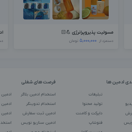
مسولیت پذیروپرانرژی 💪🏻
اد
5,000,000
دستمزد از
تومان
دس
دی ادمین ها
فرصت های شغلی
تبلیغات
استخدام ادمین بلاگر
ادمین 
دیو
تولید محتوا
استخدام تدوینگر
ادمین ت
رش
دایرکت و کامنت
ادمین ثبت سفارش
ادمین 
ویس
فتوشاپ
ادمین سناریو نویس
استخدا