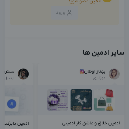
ادمین عضو شوید.
ورود
سایر ادمین ها
بهناز اوطان
نسترن ا
دورکاری
اردبیل , 
ادمین خلاق و عاشق کار ادمینی
ادمین دایرکت 