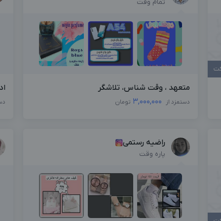
تمام وقت
کت
متعهد ، وقت شناس، تلاشگر
اد
3,000,000
دستمزد از
تومان
دس
راضیه رستمی
پاره وقت
کت