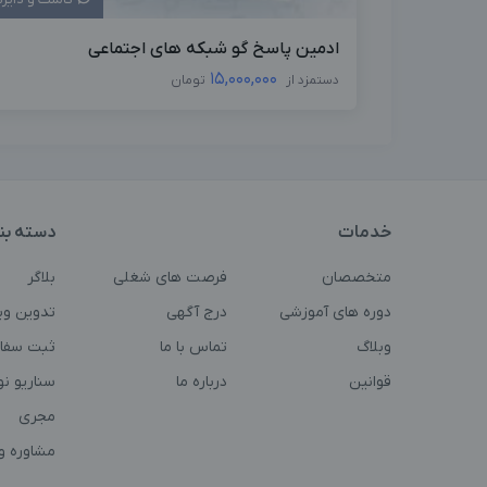
ادمین پاسخ گو شبکه های اجتماعی
15,000,000
دستمزد از
تومان
خدمات
دسته بن
متخصصان
فرصت های شغلی
بلاگر
دوره های آموزشی
درج آگهی
تدوین وی
وبلاگ
تماس با ما
ثبت سفا
قوانین
درباره ما
سناریو ن
مجری
مشاوره و 