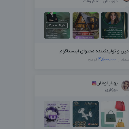
خوزستان , تمام وقت
مین و تولیدکننده محتوای اینستاگرام
4,500,000
تمزد از
تومان
بهناز اوطان
دورکاری