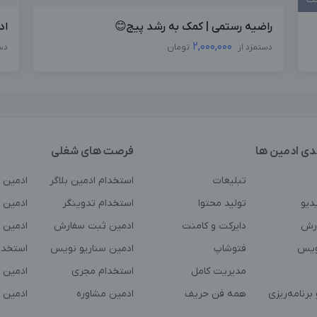
راضیه رستمی | کمک به رشد پیج😊
اد
2,000,000
دستمزد از
تومان
دس
دی ادمین ها
فرصت های شغلی
تبلیغات
استخدام ادمین بلاگر
ادمین 
دیو
تولید محتوا
استخدام تدوینگر
ادمین ت
رش
دایرکت و کامنت
ادمین ثبت سفارش
ادمین 
ویس
فتوشاپ
ادمین سناریو نویس
استخدا
مدیریت کامل
استخدام مجری
ادمین 
برنامه‌ریزی
همه فن حریف
ادمین مشاوره
ادمین 