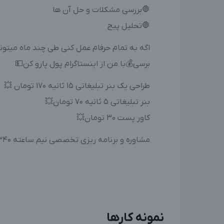
🛑بررسی مشکلات و حل آن ها
🛑تحلیل پیج
اگه به تمام حرفام عمل کنی طی چند ماه میتونی 
برسی💰با من از اینستاگرام پول پارو کن💵
طراحی یک بنر تبلیغاتی 15 ثانیه 170 تومان 💥
بنر تبلیغاتی ۵ ثانیه ۷۰ تومان💥
کاور پست 30 تومان💥
مشاوره و برنامه ریزی تخصصی نیم ساعته ۳۴۰ تومان
نمونه کارها