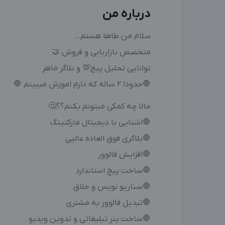
درباره من
سلام من طاها هستم…
متخصص بازاریابی و فروش 🤝
توانایی تحلیل پیج💯 و بلاگر ماهر
🛑حدودا ۲ ساله که دارم اموزش میبینم 🛑
حالا چه کمکی میتونم بکنم؟؟🤔
🛑اشنایی با دیجیتال مارکتینگ
🛑بلاگری فوق العاده عالیی
🛑افزایش فالوور
🛑ساخت پیچ استاندارد
🛑سناریو نویس و خلاق
🛑تبدیل فالوور به مشتری
🛑ساخت بنر تبلیغاتی و تدوین ویدیو