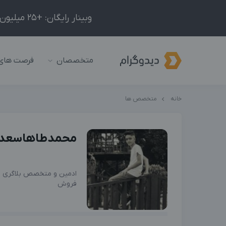
وبینار رایگان: +25 میلیون درآمد در ماه با ادمینیِ شبکه‌های اجتماعی داخلی و خارجی!
متخصصان
فرصت های
خانه
متخصص ها
محمدطاهاسعدا
ادمین و متخصص بلاگری و
فروش