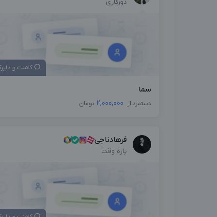
دورکاری
کامنت و دایر
سما
2,000,000
دستمزد از
تومان
فرهادناجی
پاره وقت
کامنت و دایر