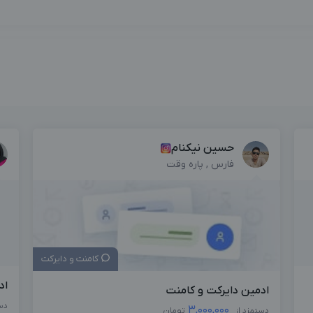
حسین نیکنام
فارس , پاره وقت
کامنت و دایرکت
اد
ادمین دایرکت و کامنت
دس
3,000,000
دستمزد از
تومان