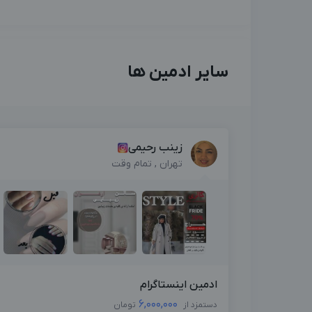
سایر ادمین ها
زینب رحیمی
تهران , تمام وقت
ادمین اینستاگرام
6,000,000
دستمزد از
تومان