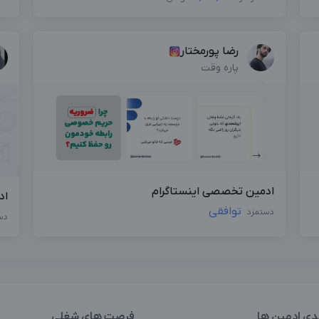
رضا پورمختار
پاره وقت
ادمین تخصصی اینستاگرام
اد
توافقی
دستمزد
دس
دی ادمین ها
فرصت های شغلی