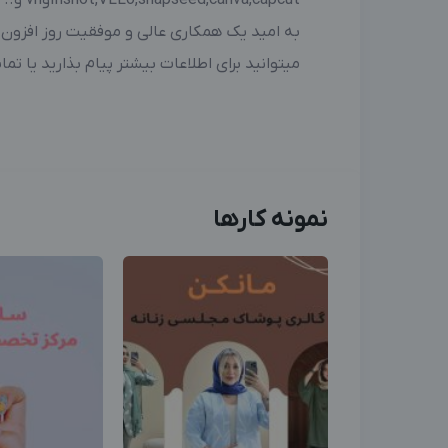
Inshot,VLLo,snapseed,canva,capcutوvn و..
به امید یک همکاری عالی و موفقیت روز افزون
میتوانید برای اطلاعات بیشتر پیام بذارید یا تم
نمونه کارها