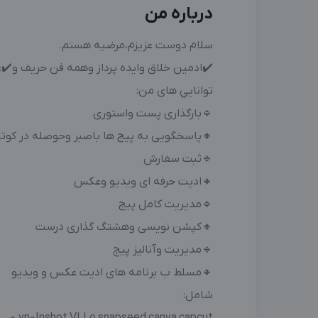
درباره من
سلام دوست عزیزم،مرضیه هستم.
✔️ادمین خلاق وایده پرداز وهمه فن حریف و✔️
توانايي های من:
🔹️بارگذاری پست واستوری
🔸️پاسخگویی به پیج ها باصبر وحوصله در کوتاه
🔹️ثبت سفارش
🔸️ادیت حرفه ای ویدیو وعکس
🔹️مدیریت کامل پیج
🔸️کپشن نویسی وهشتگ گذاری درست
🔹️مدیریت وآنالیز پیچ
🔸️مسلط ب برنامه های ادیت عکس و ویدیو
شامل: