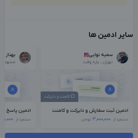
سایر ادمین ها
سمیه نوایی
بهناز باو
تهران , پاره وقت
مشهد , پ
کامنت و دایرکت
ادمین ثبت سفارش و دایرکت و کامنت
ادمین پاسخ دهن
,000,000
3,000,000
دستمزد از
تومان
دستمزد از