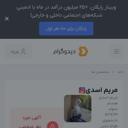
وبینار رایگان: +25 میلیون درآمد در ماه با ادمینیِ
شبکه‌های اجتماعی داخلی و خارجی!
×
رایگان برای 100 نفر اول
ورود
خانه
متخصص ها
مریم اسدی
مریم اسدی
هستم
متولد
۸۲/۷/۲۲
آگهی مورد
دانشجوی
طراح لباس
نظر منقضی