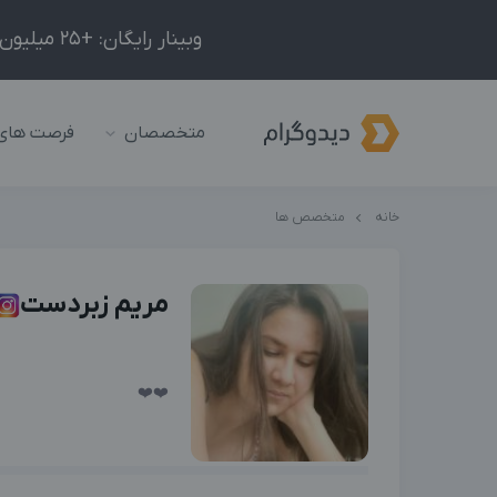
وبینار رایگان: +25 میلیون درآمد در ماه با ادمینیِ شبکه‌های اجتماعی داخلی و خارجی!
متخصصان
فرصت های
خانه
متخصص ها
مریم زبردست
❤️❤️