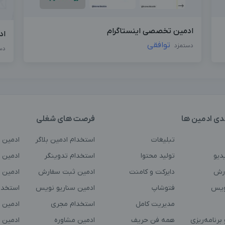
ادمین تخصصی اینستاگرام
اد
توافقی
دستمزد
دس
دی ادمین ها
فرصت های شغلی
تبلیغات
استخدام ادمین بلاگر
ادمین 
دیو
تولید محتوا
استخدام تدوینگر
ادمین ت
رش
دایرکت و کامنت
ادمین ثبت سفارش
ادمین 
ویس
فتوشاپ
ادمین سناریو نویس
استخدا
مدیریت کامل
استخدام مجری
ادمین 
برنامه‌ریزی
همه فن حریف
ادمین مشاوره
ادمین 