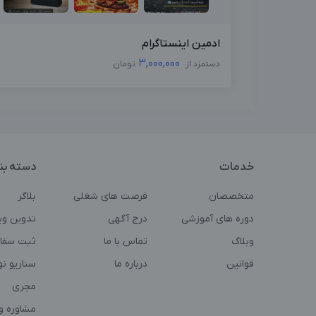
ادمین اینستاگرام
3,000,000
دستمزد از
تومان
خدمات
دسته بن
متخصصان
فرصت های شغلی
بلاگر
دوره های آموزشی
درج آگهی
تدوین وی
وبلاگ
تماس با ما
ثبت سفا
قوانین
درباره ما
سناریو ن
مجری
مشاوره و 