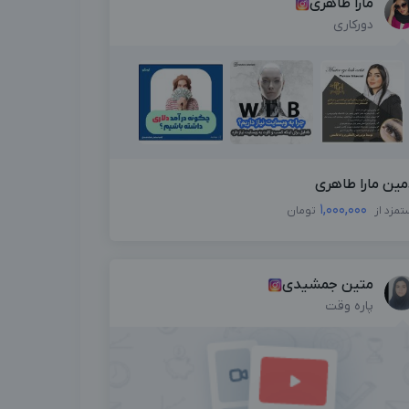
مارا طاهری
دورکاری
مین مارا طاهری
1,000,000
تمزد از
تومان
متین جمشیدی
پاره وقت