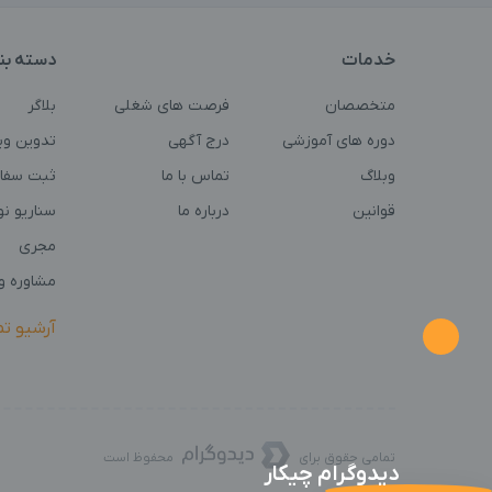
خدمات
دسته بن
متخصصان
فرصت های شغلی
بلاگر
دوره های آموزشی
درج آگهی
تدوین وی
وبلاگ
تماس با ما
ثبت سفا
قوانین
درباره ما
سناریو ن
مجری
مشاوره و 
آرشیو ت
تمامی حقوق برای
محفوظ است
دیدوگرام چیکار