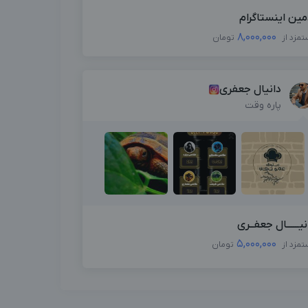
مین اینستاگرام
8,000,000
تمزد از
تومان
دانیال جعفری
پاره وقت
نیــــــال جعفــری
5,000,000
تمزد از
تومان