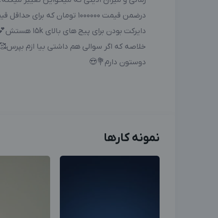
زمانی و میزان ادیتی که میخواین تغییر میکنه.
درضمن قیمت ۱۰۰۰۰۰۰ تومان که برا
دایرکت بودن برای پیج های بالای ۱۵k هستش💕💕
خلاصه که اگر سوالی هم داشتی بیا ازم بپرس🥰
دوستون دارم💐😍
نمونه کارها