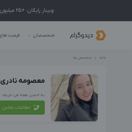
وبینار رایگان: +25 میلیون درآمد در ماه با ادمینیِ شبکه‌های اجتماعی داخلی و خارجی!
متخصصان
فرصت های
خانه
متخصص ها
معصومه نادری
یه ادمین همه فن حریف
اطلاعات تماس