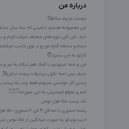
درباره من
دوست عزیزم سلام🥰
من معصومه هستم، ادمینی که سه سال سابقه ک
داره ، من کلی دوره های مختلف شرکت کردم و ب
دیدم و سابقه کارم مو رو از توی ماست میکشم 
کارتو به من بسپار😇
من و شما میتونیم با کمک هم دیگه یه سر و س
بدیم، پس اصلا نگران پیشرفت پیجت نباش🥰
راستی اگر خواستی میتونم فقط برات یه پست یا
کنم و تعرفع قیمتیش به این صورته👇👇👇
تک پست :150 هزار تومن
رشته استوری با حداقل ۴ الی ۶ استوری: ۱۵۰ هزار تومن
ادیت ویدئو به صور