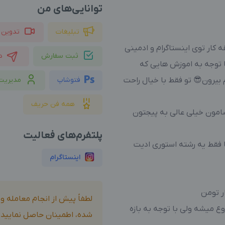
توانایی‌های من
تبلیغات
تدوین 
ار توی اینستاگرام و ادمینی
ثبت سفارش
د
ا توجه به اموزش هایی که
بیرون😎 تو فقط با خیال راحت
فتوشاپ
مدیریت
همه فن حریف
امون خیلی عالی به پیجتون
پلتفرم‌های فعالیت
 فقط یه رشته استوری ادیت
اینستاگرام
لطفاً پیش از انجام معامله 
ت میانگین از ۱۵۰ تومن شروع میشه ولی با توجه به بازه
شده، اطمینان حاصل نمایید.