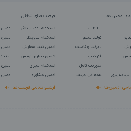
دی ادمین ها
فرصت های شغلی
تبلیغات
استخدام ادمین بلاگر
ادمین 
دیو
تولید محتوا
استخدام تدوینگر
ادمین ت
رش
دایرکت و کامنت
ادمین ثبت سفارش
ادمین 
ویس
فتوشاپ
ادمین سناریو نویس
استخدا
مدیریت کامل
استخدام مجری
ادمین 
برنامه‌ریزی
همه فن حریف
ادمین مشاوره
ادمین 
مامی ادمین‌ها
آرشیو تمامی فرصت ها