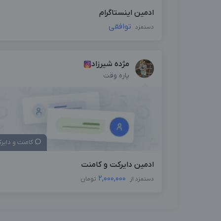
ادمین اینستاگرام
توافقی
دستمزد
مژده شیرزاد
پاره وقت
کامنت و دایر
ادمین دایرکت و کامنت
2,000,000
دستمزد از
تومان