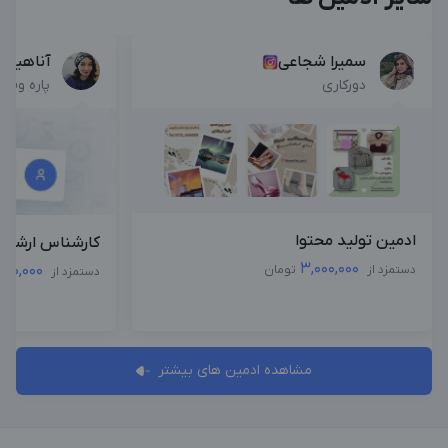
سمیرا شجاعی
آناهیتا
دورکاری
پاره وقت
ادمین تولید محتوا
کارشناس ارشد م
3,000,000
,500,000
دستمزد از
تومان
دستمزد از
مشاهده ادمین های بیشتر