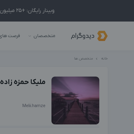
وبینار رایگان: +25 میلیون درآمد در ماه با ادمینیِ شبکه‌های اجتماعی داخلی و خارجی!
متخصصان
فرصت های
خانه
متخصص ها
ملیکا حمزه زاده
Melii.hamze