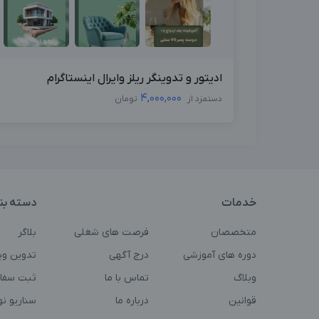
ادیتور و تدوینگر ریلز وایرال اینستاگرام
4,000,000
دستمزد از
تومان
خدمات
دسته بن
متخصصان
فرصت های شغلی
بلاگر
دوره های آموزشی
درج آگهی
تدوین وی
وبلاگ
تماس با ما
ثبت سفا
قوانین
درباره ما
سناریو ن