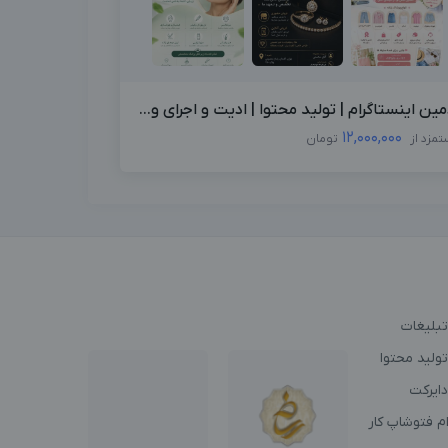
مین اینستاگرام | تولید محتوا | ادیت و اجرای و...
12,000,000
تمزد از
تومان
تبلیغات
ولید محتوا
دایرکت
م فتوشاپ کار