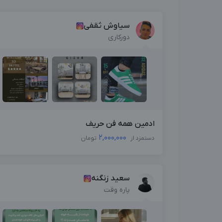
سیاوش ثقفی
دورکاری
ادمین همه فن حریف
2,000,000
دستمزد از
تومان
سعید زنگنه
پاره وقت