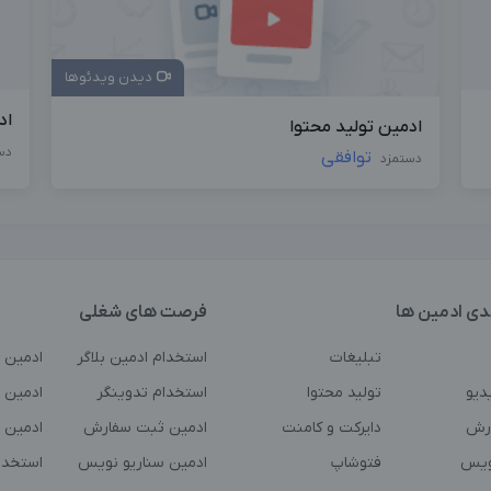
دیدن ویدئوها
اد
ادمین تولید محتوا
دس
توافقی
دستمزد
دی ادمین ها
فرصت های شغلی
تبلیغات
استخدام ادمین بلاگر
ادمین 
دیو
تولید محتوا
استخدام تدوینگر
ادمین ت
رش
دایرکت و کامنت
ادمین ثبت سفارش
ادمین 
ویس
فتوشاپ
ادمین سناریو نویس
استخدا