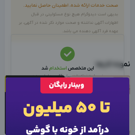
صحت خدمات ارائه شده، اطمینان حاصل نمایید.
بدیهی است دیدوگرام هیچ نوع مسئولیتی در قبال
اظهارات آگهی نداشته و صحت موارد ذکر شده در آگهی، بر
عهده فرد آگهی دهنده می باشد.
نمونه کارها
این متخصص
استخدام
شد
نیرو استخدام شد، سایر آگهی ها را ببینید
سایر متخصصین
×
ورود به حساب کاربری
×
اطلاعات تماس
×
وارد حساب کاربری شوید
برای نمایش اطلاعات ادمین، از دکمه زیر برای ورود
شماره موبایل خود را وارد کنید
استفاده کنید
بعد از ثبت شماره کد برای شما پیامک خواهد شد
لطفاً برای مشاهده اطلاعات تماس متخصص وارد