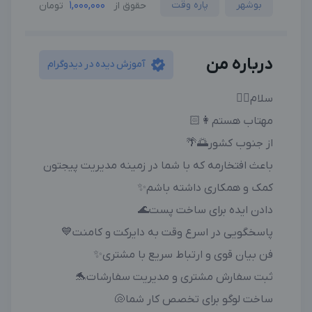
بوشهر
پاره وقت
1,000,000
حقوق از
تومان
درباره من
آموزش دیده در دیدوگرام
سلام🖐🏻
مهتاب هستم👩🏻
از جنوب کشور🌅🌴
باعث افتخارمه که با شما در زمینه مدیریت پیجتون
کمک و همکاری داشته باشم✨
دادن ایده برای ساخت پست🌊
پاسخگویی در اسرع وقت به دایرکت و کامنت💙
فن بیان قوی و ارتباط سریع با مشتری✨
ثبت سفارش مشتری و مدیریت سفارشات🐬
ساخت لوگو برای تخصص کار شما🐚