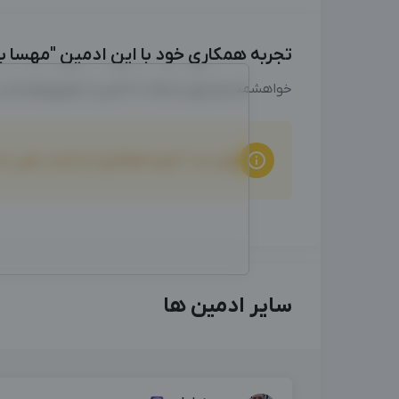
تجربه همکاری خود با این ادمین "مهسا باغک
خواهشمندیم برای ارتباط با ادمین از طریق واتساپ
برای ثبت "تجربه همکاری" و امتیاز دهی ب
سایر ادمین ها