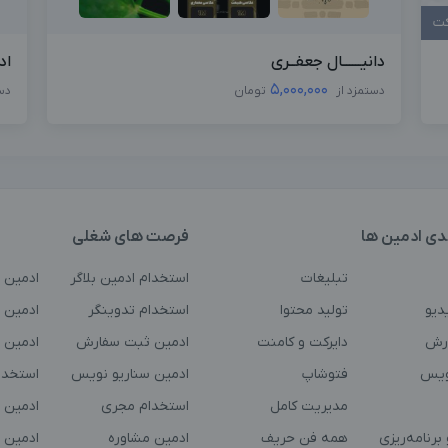
کت
دانیــــــال جعفــری
اد
5,000,000
دستمزد از
تومان
دس
دی ادمین ها
فرصت های شغلی
تبلیغات
استخدام ادمین بلاگر
ادمین 
دیو
تولید محتوا
استخدام تدوینگر
ادمین ت
رش
دایرکت و کامنت
ادمین ثبت سفارش
ادمین 
ویس
فتوشاپ
ادمین سناریو نویس
استخدا
مدیریت کامل
استخدام مجری
ادمین 
برنامه‌ریزی
همه فن حریف
ادمین مشاوره
ادمین 