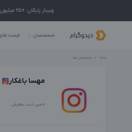
وبینار رایگان: +25 میلیون درآمد در ماه با ادمینیِ شبکه‌های اجتماعی داخلی و خارجی!
متخصصان
فرصت های
خانه
متخصص ها
مهسا باغکار
ادمین ثبت سفارش