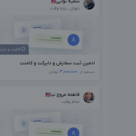
سمیه نوایی
تهران , پاره وقت
کامنت و دایر
ادمین ثبت سفارش و دایرکت و کامنت
3,000,000
دستمزد از
تومان
فاطمه مروج نیا
تمام وقت