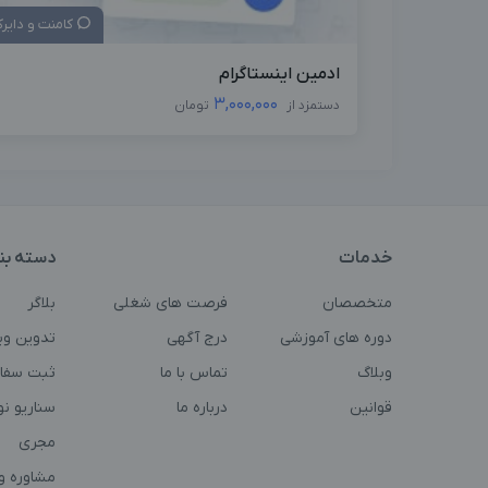
کامنت و دایر
ادمین اینستاگرام
3,000,000
دستمزد از
تومان
خدمات
دسته بن
متخصصان
فرصت های شغلی
بلاگر
دوره های آموزشی
درج آگهی
تدوین وی
وبلاگ
تماس با ما
ثبت سفا
قوانین
درباره ما
سناریو ن
مجری
مشاوره و 