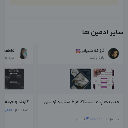
سایر ادمین ها
فرزانه شیرانی
فاطمه ح
پاره وقت
پاره وقت
مدیریت پیج اینستاگرام + سناریو نویسی
کاربلد و حرفه ای
000,000
دستمزد از
...
4,000,000
دستمزد از
تومان