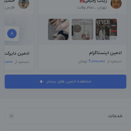
زینب رحیمی
حسین نی
تهران , تمام وقت
فارس , پ
ادمین اینستاگرام
ادمین دایرکت و
6,000,000
000,000
دستمزد از
تومان
دستمزد از
مشاهده ادمین های بیشتر
خدمات