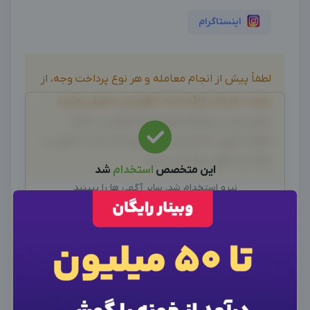
اینستاگرام
لطفاً پیش از انجام معامله و هر نوع پرداخت وجه، از
صحت خدمات ارائه شده، اطمینان حاصل نمایید.
بدیهی است دیدوگرام هیچ نوع مسئولیتی در قبال
اظهارات آگهی نداشته و صحت موارد ذکر شده در آگهی، بر
عهده فرد آگهی دهنده می باشد.
این متخصص
استخدام
شد
نیرو استخدام شد، سایر آگهی ها را ببینید
سایر متخصصین
تجربه همکاری خود با این ادمین "نرگس
×
ورود به حساب کاربری
×
اطلاعات تماس
رشیدی نوین" را با ما به اشتراک بگذارید
×
وارد حساب کاربری شوید
خواهشمندیم برای ارتباط با ادمین از طریق واتساپ یا
برای نمایش اطلاعات ادمین، از دکمه زیر برای ورود
شماره موبایل خود را وارد کنید
تماس تلفنی اقدام کنید، این بخش برای درج تجربه