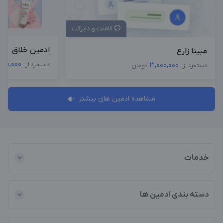
کامنت و دایرکت
ادمین خلاق
مبینا زارع
000,000
3,000,000
دستمزد از
دستمزد از
تومان
مشاهده ادمین های بیشتر
خدمات
دسته بندی ادمین ها