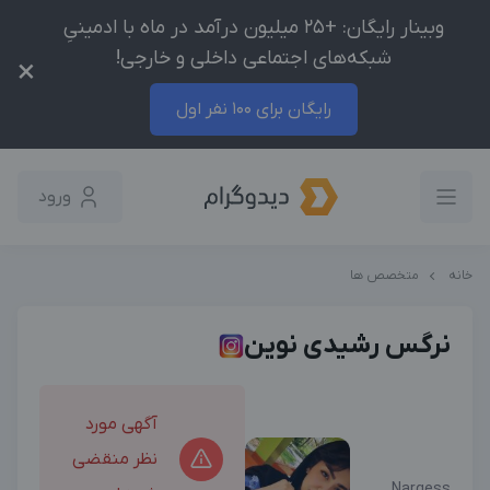
وبینار رایگان: +25 میلیون درآمد در ماه با ادمینیِ
شبکه‌های اجتماعی داخلی و خارجی!
×
رایگان برای 100 نفر اول
ورود
خانه
متخصص ها
نرگس رشیدی نوین
آگهی مورد
نظر منقضی
Nargess