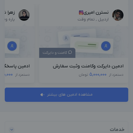
نسترن امیری
زهرا شو
اردبیل , تمام وقت
پاره وقت
کامنت و دایرکت
ادمین دایرکت وکامنت وثبت سفارش
ادمین پاسخگوی
,000,000
5,000,000
دستمزد از
تومان
دستمزد از
مشاهده ادمین های بیشتر
خدمات