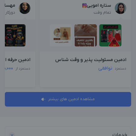
ستاره امویی
مهسا ا
تمام وقت
دورکاری
ادمین مسئولیت پذیر و وقت شناس
ادمین حرفه ای|
توافقی
000,000
دستمزد
دستمزد از
مشاهده ادمین های بیشتر
خدمات