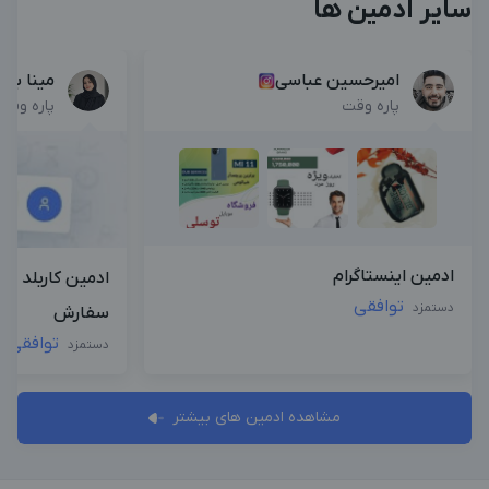
سایر ادمین ها
امیرحسین عباسی
مینا بیا
پاره وقت
پاره وقت
ادمین اینستاگرام
ادمین کاربلد د
توافقی
دستمزد
سفارش
توافقی
دستمزد
مشاهده ادمین های بیشتر