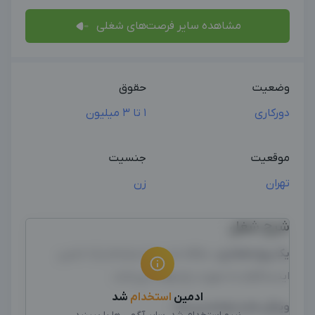
مشاهده سایر فرصت‌های شغلی
وضعیت
حقوق
دورکاری
1 تا 3 میلیون
موقعیت
جنسیت
تهران
زن
شرح شغل
یک پیج معماری ،
علاقه مند به استخدام یک ادمین
اینستاگرام به صورت پاره وقت می‌باشد.
ادمین
استخدام
شد
ویژگی ها و توانمندی ها :