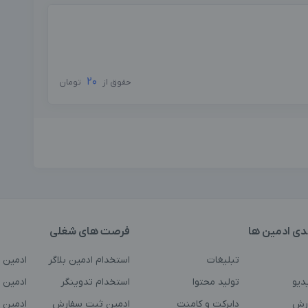
20
حقوق از
تومان
دی ادمین ها
فرصت های شغلی
تبلیغات
استخدام ادمین بلاگر
ادمین 
دیو
تولید محتوا
استخدام تدوینگر
ادمین ت
رش
دایرکت و کامنت
ادمین ثبت سفارش
ادمین 