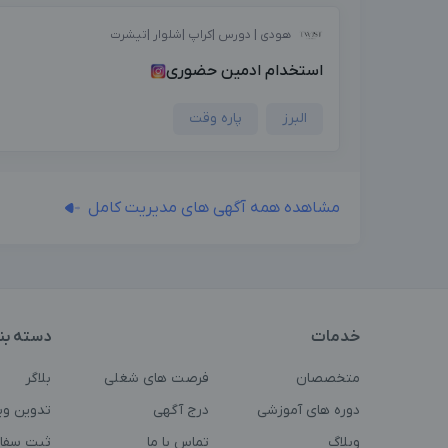
هودی | دورس |کراپ |شلوار |تیشرت
استخدام ادمین حضوری
البرز
پاره وقت
مشاهده همه آگهی های مدیریت کامل
خدمات
دسته بن
متخصصان
فرصت های شغلی
بلاگر
دوره های آموزشی
درج آگهی
تدوین وی
وبلاگ
تماس با ما
ثبت سفا