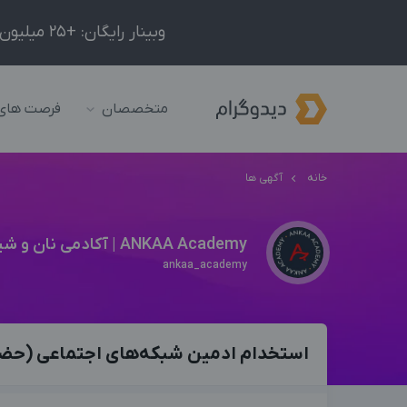
وبینار رایگان: +25 میلیون درآمد در ماه با ادمینیِ شبکه‌های اجتماعی داخلی و خارجی!
متخصصان
فرصت های
خانه
آگهی ها
ANKAA Academy | آکادمی نان و شیرینی آنکا
ankaa_academy
استخدام ادمین شبکه‌های اجتماعی (حض