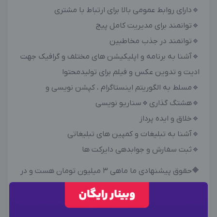
🔹دارای روابط عمومی بالا برای ارتباط با مشتری
🔹توانمند برای مدیریت کامل پیج
🔹توانمند در جذب مخاطبین
🔹آشنا به برنامه و اپلیکیشن های مختلف و گرافیک جهت
ادیت و تدوین عکس و فیلم برای تولیدمحتوا
🔹مسلط به الگوریتم اینستاگرام ، کپشن نویسی و
🔹هشتگ گذاری🔹سناریو نویسی
🔹خلاق و ایده پرداز
🔹آشنا به تبلیغات و کمپین های تبلیغاتی
🔹ثبت سفارش و جوابدهی دایرکت ها
🔶حقوق پیشنهادی ما ماهی ۳ میلیون تومان هست و در
صورت پیشرفت افزایش حقوق خواهیم داشت🔶
×
وارد حساب کاربری شوید
🔸در صورت تمایل به همکاری،