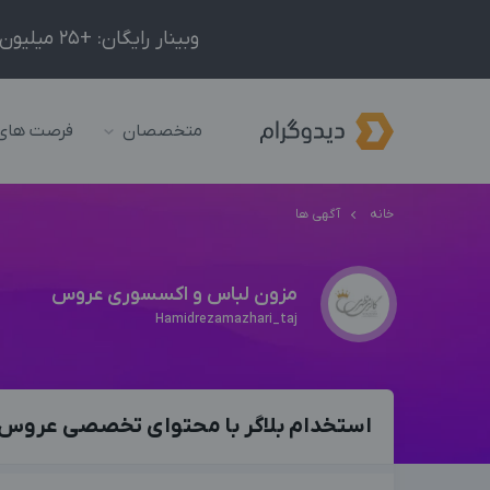
وبینار رایگان: +25 میلیون درآمد در ماه با ادمینیِ شبکه‌های اجتماعی داخلی و خارجی!
متخصصان
فرصت های
خانه
آگهی ها
مزون لباس و اکسسوری عروس
Hamidrezamazhari_taj
استخدام بلاگر با محتوای تخصصی عروس