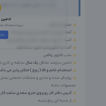
حال ما در گالری مظهری به یک همکار 
ادمین
ا
خلاق و کنجکاو
نیرو استخدام شد، 
آماده برای یک محیط پر انرژی و دوستانه
سای
آشنا به تولید محتوا ، عکاسی و فیلمبرداری
آشنا به الگوریتم و اصول اینستاگرام
جذب فالوور واقعی
ادمین نیازمند حداقل
یک سال
سابقه ی کاری می
استخدام خانم و اقا ( زوج ) امکان پذیر می باشد
روایتگر خنده و شادی و مشکلات احتمالی بخش 
محصولات باشه
آدرس دفتر کار روبروی مترو سعدی ساعت کاری ۱۰ الی 
از شنبه الی پنج شنبه