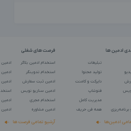
دی ادمین ها
فرصت های شغلی
تبلیغات
استخدام ادمین بلاگر
ادمین 
دیو
تولید محتوا
استخدام تدوینگر
ادمین ت
رش
دایرکت و کامنت
ادمین ثبت سفارش
ادمین 
ویس
فتوشاپ
ادمین سناریو نویس
استخدا
مدیریت کامل
استخدام مجری
ادمین 
برنامه‌ریزی
همه فن حریف
ادمین مشاوره
ادمین 
مامی ادمین‌ها
آرشیو تمامی فرصت ها