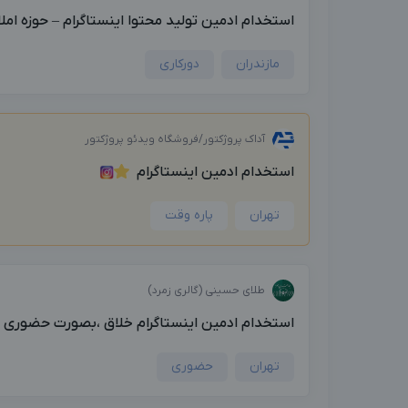
استخدام ادمین تولید محتوا اینستاگرام – حوزه امل
مازندران
دورکاری
آداک پروژکتور/فروشگاه ویدئو پروژکتور
استخدام ادمین اینستاگرام
تهران
پاره وقت
طلای حسینی (گالری زمرد)
استخدام ادمین اینستاگرام خلاق ،بصورت حضوری پار
تهران
حضوری