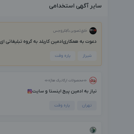
سایر آگهی استخدامی
خَلق‌ِتَصویر،بآفِکروَحِس
دعوت به همکاری‌ادمین کاربلد به گروه تبلیغاتی ای.
شیراز
پاره وقت
🥗محصولات ارگانیک هاژه🥗
نیاز به ادمین پیج اینستا و سایت
تهران
پاره وقت