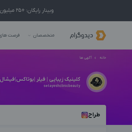
وبینار رایگان: +25 میلیون درآمد در ماه با ادمینیِ شبکه‌های اجتماعی داخلی و خارجی!
متخصصان
فرصت های
خانه
آگهی ها
کلینیک زیبایی | فیلر |بوتاکس|فیشال
setayeshclinicbeauty
طراح