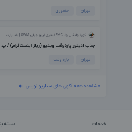
تهران
حضوری
کوپا چانگان ولا FMC لاماری اریو جیلی SWM | بابا پارت
جذب ادیتور پاره‌وقت ویدیو (ریلز اینستاگرام) / پ...
تهران
پاره وقت
مشاهده همه آگهی های سناریو نویس
خدمات
دسته بن