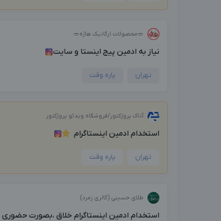
🥗محصولات ارگانیک هاژه🥗
نیاز به ادمین پیج اینستا و سایت
تهران
پاره وقت
آداک پروژکتور/فروشگاه ویدئو پروژکتور
استخدام ادمین اینستاگرام
تهران
پاره وقت
طلای حسینی (گالری زمرد)
استخدام ادمین اینستاگرام خلاق ،بصورت حضوری پار