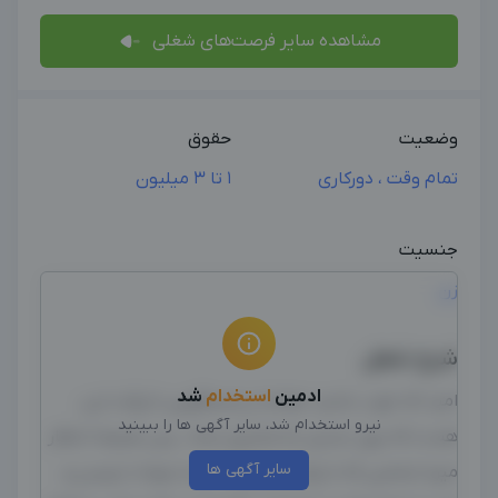
مشاهده سایر فرصت‌های شغلی
وضعیت
حقوق
تمام وقت ، دورکاری
1 تا 3 میلیون
جنسیت
زن
شرح شغل
ادمین
استخدام
شد
امید که خوب باشید ،هدف از پاسخگویی دایرکت این
نیرو استخدام شد، سایر آگهی ها را ببینید
هست که یوزر تبدیل به مشتری بشه ، پس طبیعتا انتظار
سایر آگهی ها
میره شخصی که دایرکت رو جواب میده بتونه با ویس و