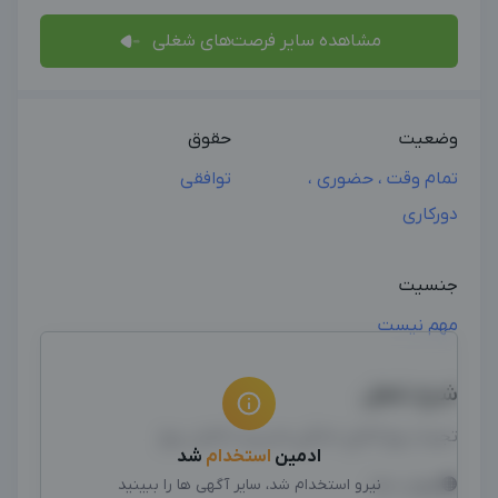
مشاهده سایر فرصت‌های شغلی
وضعیت
حقوق
تمام وقت ، حضوری ،
توافقی
دورکاری
جنسیت
مهم نیست
شرح شغل
تجربه پيچ كالاي خانگي مديريت كامل پيچ
ادمین
استخدام
شد
🟠مهارت ها:
نیرو استخدام شد، سایر آگهی ها را ببینید