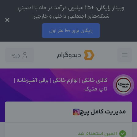
وبینار رایگان: +25 میلیون درآمد در ماه با ادمینیِ
شبکه‌های اجتماعی داخلی و خارجی!
×
رایگان برای 100 نفر اول
ورود
کالای خانگی | لوازم خانگی | برقی آشپزخانه |
تاپ متیک
مديريت كامل پيچ
ادمین استخدام شد